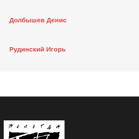
Долбышев Денис
Рудинский Игорь