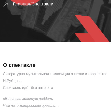
Главная
/
Спектакли
О спектакле
Литературно-музыкальная композиция о жизни и творчестве
Н.Рубцова
Спектакль идёт без антракта
«Все в явь золотую войдет,
Чем ночи матросские грезили…