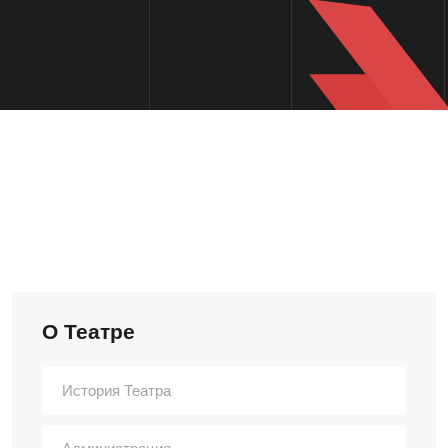
О Театре
История Театра