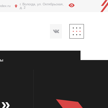
г. Вологда, ул. Октябрьская,
ndex.ru
д. 2
ты
а»