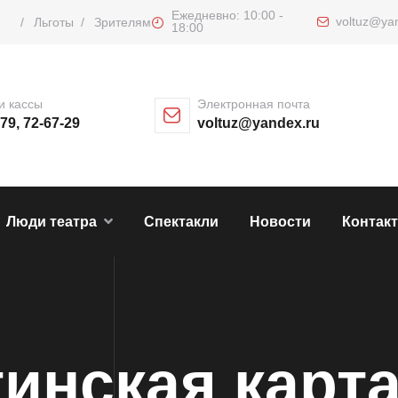
Ежедневно: 10:00 -
voltuz@ya
/
Льготы
/
Зрителям
18:00
и кассы
Электронная почта
-79, 72-67-29
voltuz@yandex.ru
Люди театра
Спектакли
Новости
Контак
инская карт