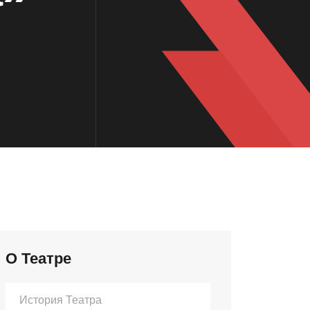
О Театре
История Театра