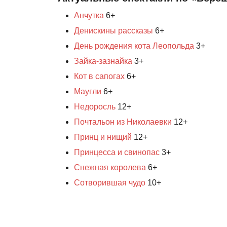
Анчутка
6+
Денискины рассказы
6+
День рождения кота Леопольда
3+
Зайка-зазнайка
3+
Кот в сапогах
6+
Маугли
6+
Недоросль
12+
Почтальон из Николаевки
12+
Принц и нищий
12+
Принцесса и свинопас
3+
Снежная королева
6+
Сотворившая чудо
10+