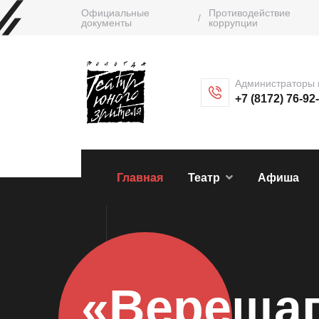
Официальные
Противодействие
/
документы
коррупции
Администраторы 
+7 (8172) 76-92
Главная
Театр
Афиша
«Верещаг