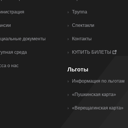
инистрация
Труппа
ансии
Спектакли
циальные документы
Контакты
тупная среда
КУПИТЬ БИЛЕТЫ
са о нас
Льготы
Информация по льготам
«Пушкинская карта»
«Верещагинская карта»
<