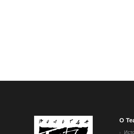
О Те
Ист