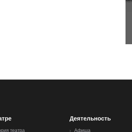
атре
Деятельность
ория театра
Афиша