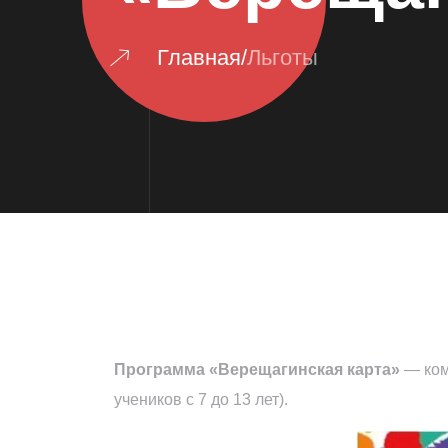
Главная
/
Льготы
Программа «Верещагинская карта»
— ком
учеников с 7 до 13 лет).