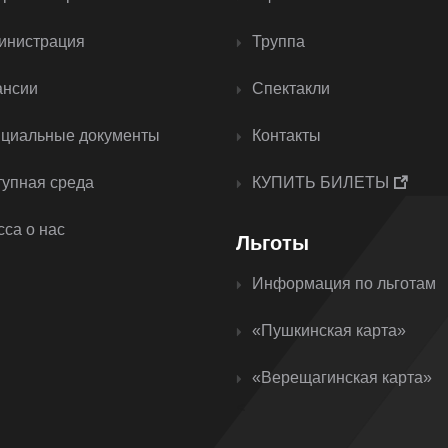
инистрация
Труппа
ансии
Спектакли
циальные документы
Контакты
тупная среда
КУПИТЬ БИЛЕТЫ
са о нас
Льготы
Информация по льготам
«Пушкинская карта»
«Верещагинская карта»
<