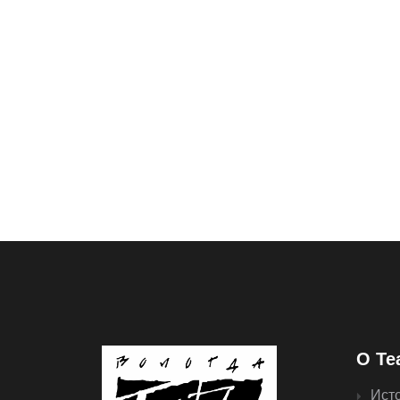
О Те
Ист