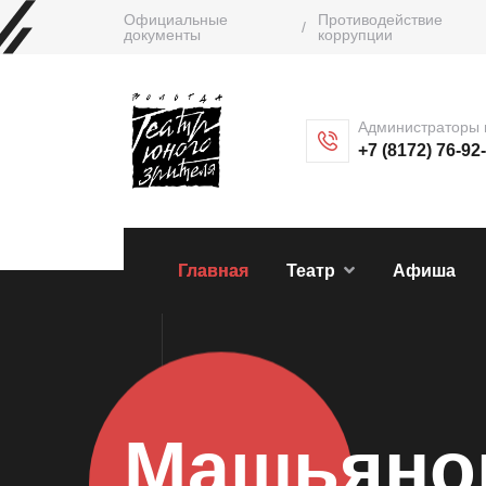
Официальные
Противодействие
/
документы
коррупции
Администраторы 
+7 (8172) 76-92
Главная
Театр
Афиша
Машьяно