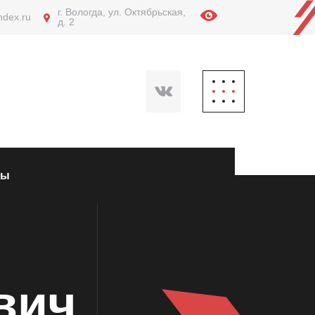
г. Вологда, ул. Октябрьская,
ndex.ru
д. 2
ты
вич