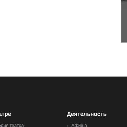
атре
Деятельность
ория театра
Афиша