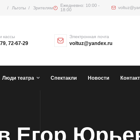
Ежедневно: 10:00 -
voltuz@ya
/
Льготы
/
Зрителям
18:00
и кассы
Электронная почта
-79, 72-67-29
voltuz@yandex.ru
Люди театра
Спектакли
Новости
Контак
в Егор Юрье