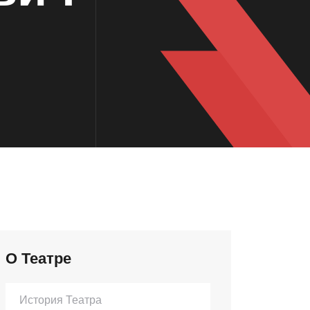
О Театре
История Театра