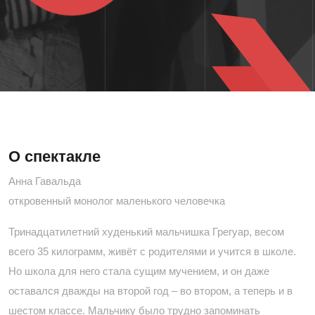
О спектакле
Анна Гавальда
откровенный монолог маленького человечка
Тринадцатилетний худенький мальчишка Грегуар, весом
всего 35 килограмм, живёт с родителями и учится в школе.
Но школа для него стала сущим мучением, и он даже
оставался дважды на второй год – во втором, а теперь и в
шестом классе. Мальчику было трудно запоминать