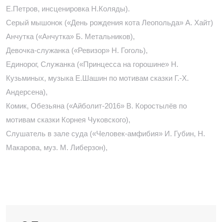
Е.Петров, инсценировка Н.Коляды).
Серый мышонок («День рождения кота Леопольда» А. Хайт)
Анчутка («Анчутка» Б. Метальников),
Девочка-служанка («Ревизор» Н. Гоголь),
Единорог, Служанка («Принцесса на горошине» Н.
Кузьминых, музыка Е.Шашин по мотивам сказки Г.-Х.
Андерсена),
Комик, Обезьяна («Айболит-2016» В. Коростылёв по
мотивам сказки Корнея Чуковского),
Слушатель в зале суда («Человек-амфибия» И. Губин, Н.
Макарова, муз. М. Либерзон),