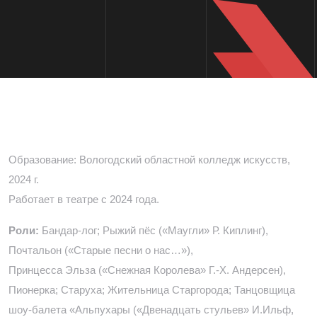
Образование: Вологодский областной колледж искусств,
2024 г.
Работает в театре с 2024 года.
Роли:
Бандар-лог; Рыжий пёс («Маугли» Р. Киплинг),
Почтальон («Старые песни о нас…»),
Принцесса Эльза («Снежная Королева» Г.-Х. Андерсен),
Пионерка; Старуха; Жительница Старгорода; Танцовщица
шоу-балета «Альпухары («Двенадцать стульев» И.Ильф,