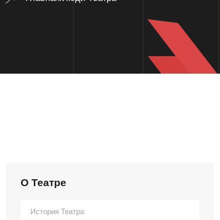
О Театре
История Театра