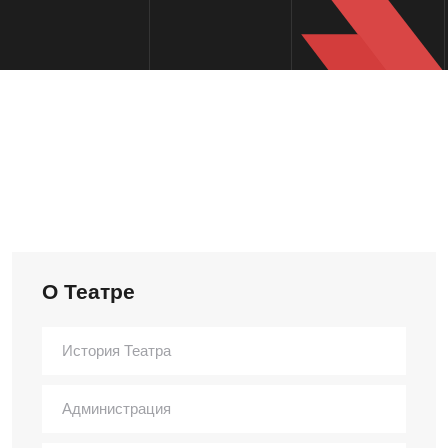
О Театре
История Театра
Администрация