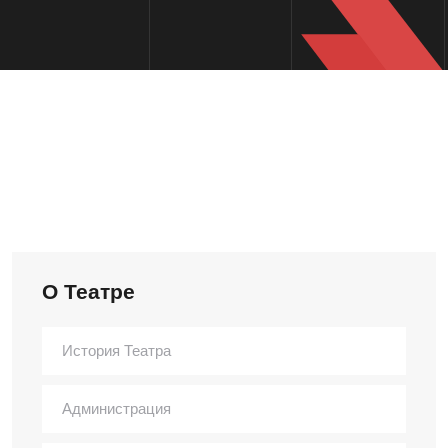
О Театре
История Театра
Администрация