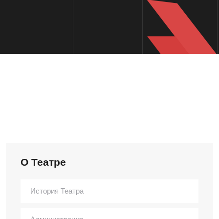
О Театре
История Театра