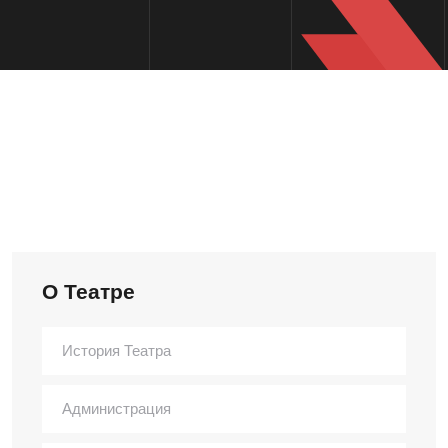
О Театре
История Театра
Администрация