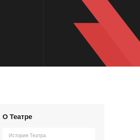
О Театре
История Театра