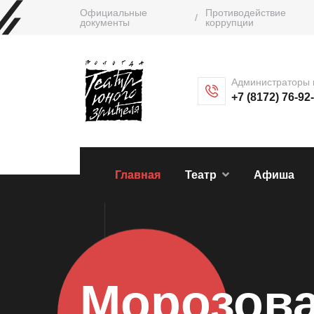
Официальные
Противодействие
/
документы
коррупции
Администраторы 
+7 (8172) 76-92
Главная
Театр
Афиша
Морозова