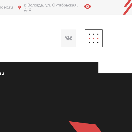
г. Вологда, ул. Октябрьская,
ndex.ru
д. 2
ты