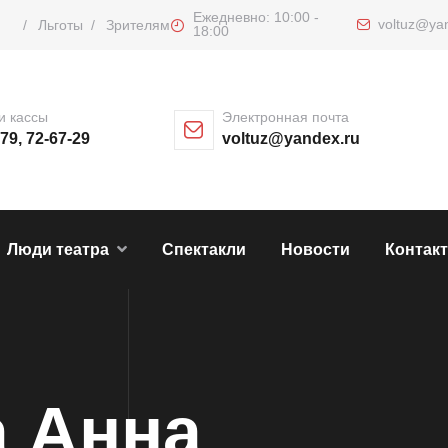
Ежедневно: 10:00 -
voltuz@ya
/
Льготы
/
Зрителям
18:00
и кассы
Электронная почта
-79, 72-67-29
voltuz@yandex.ru
Люди театра
Спектакли
Новости
Контак
 Анна