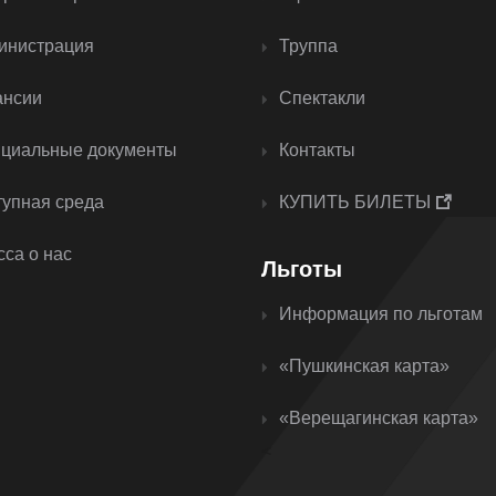
инистрация
Труппа
ансии
Спектакли
циальные документы
Контакты
тупная среда
КУПИТЬ БИЛЕТЫ
са о нас
Льготы
Информация по льготам
«Пушкинская карта»
«Верещагинская карта»
<