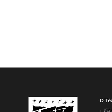
О Те
Ист