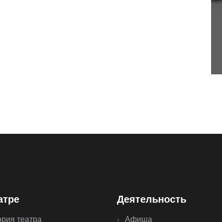
атре
Деятельность
ория театра
Афиша