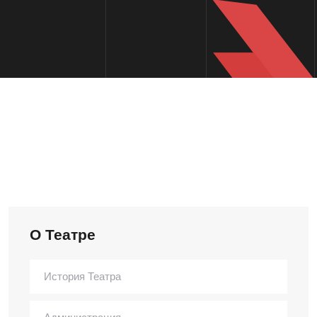
О Театре
История Театра