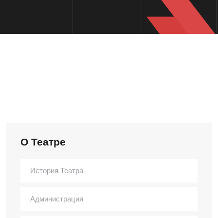
О Театре
История Театра
Администрация