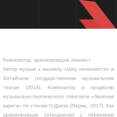
Композитор, аранжировщик, пианист.
Автор музыки к мюзиклу «Шоу начинается» в
Алтайском государственном музыкальном
театре (2019). Композитор и продюсер
музыкально-поэтического спектакля «Зелёная
карета» по стихам О.Дриза (Пермь, 2017). Как
аранжировщик сотрудничал с пермскими