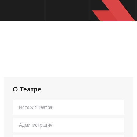
О Театре
История Театра
Администрация