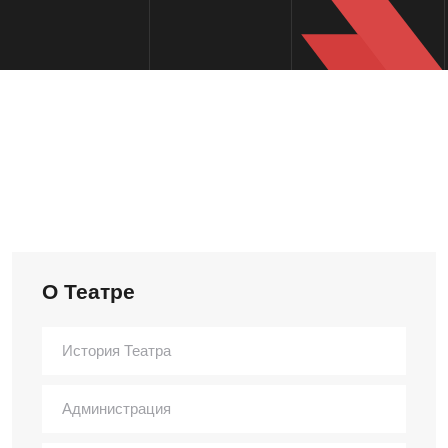
О Театре
История Театра
Администрация