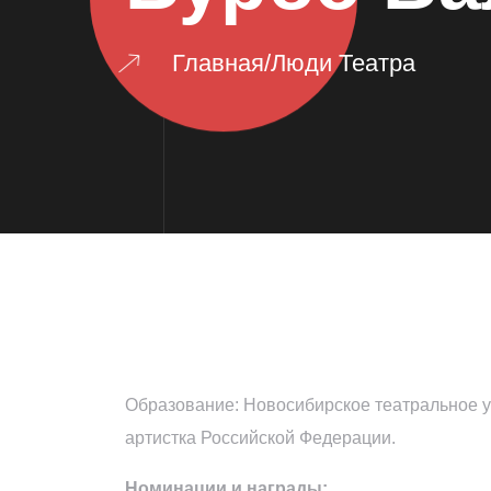
Главная
/
Люди Театра
Образование: Новосибирское театральное уч
артистка Российской Федерации.
Номинации и награды: