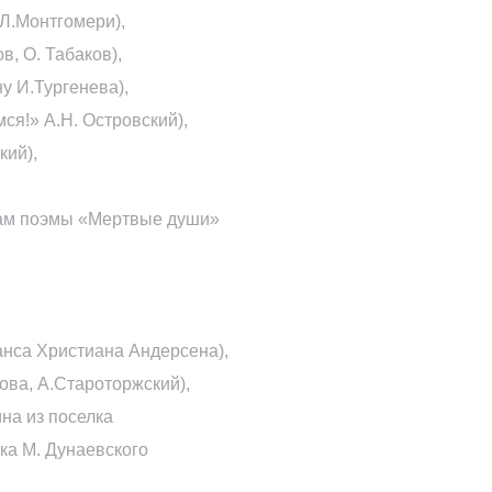
Л.Монтгомери),
в, О. Табаков),
у И.Тургенева),
я!» А.Н. Островский),
кий),
вам поэмы «Мертвые души»
,
анса Христиана Андерсена),
ова, А.Староторжский),
на из поселка
ка М. Дунаевского