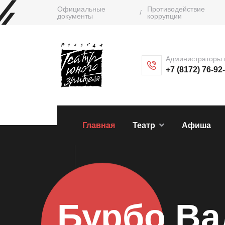
Официальные
Противодействие
/
документы
коррупции
Администраторы 
+7 (8172) 76-92
Главная
Театр
Афиша
Бурбо Ва