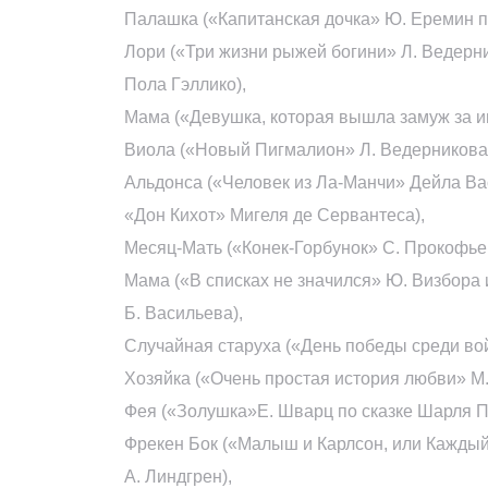
Палашка («Капитанская дочка» Ю. Еремин п
Лори («Три жизни рыжей богини» Л. Ведерн
Пола Гэллико),
Мама («Девушка, которая вышла замуж за и
Виола («Новый Пигмалион» Л. Ведерникова
Альдонса («Человек из Ла-Манчи» Дейла В
«Дон Кихот» Мигеля де Сервантеса),
Месяц-Мать («Конек-Горбунок» С. Прокофьева
Мама («В списках не значился» Ю. Визбора 
Б. Васильева),
Случайная старуха («День победы среди во
Хозяйка («Очень простая история любви» М.
Фея («Золушка»Е. Шварц по сказке Шарля П
Фрекен Бок («Малыш и Карлсон, или Каждый
А. Линдгрен),