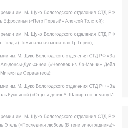
ремии им. М. Щуко Вологодского отделения СТД РФ
ль Ефросиньи («Петр Первый» Алексей Толстой);
ремии им. М. Щуко Вологодского отделения СТД РФ
ль Голды (Поминальная молитва» Гр.Горин);
ии им. М. Щуко Вологодского отделения СТД РФ «За
 Альдонсы-Дульсинеи («Человек из Ла-Манчи» Дейл
Мигеля де Сервантеса);
мии им. М. Щуко Вологодского отделения СТД РФ «За
роль Кукшиной («Отцы и дети» А. Шапиро по роману И.
премии им. М. Щуко Вологодского отделения СТД РФ
ль Этель («Последняя любовь (В тени виноградника)»