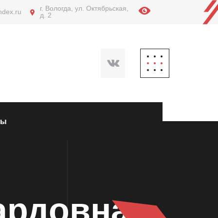
г. Вологда, ул. Октябрьская,
ndex.ru
д. 2
ты
ардовна