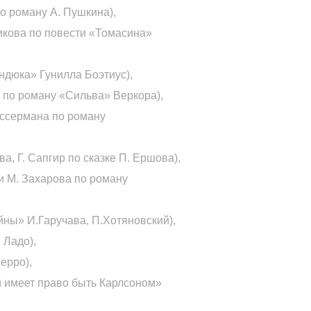
о роману А. Пушкина),
икова по повести «Томасина»
ндюка» Гунилла Боэтиус),
 по роману «Сильва» Веркора),
ассермана по роману
, Г. Сапгир по сказке П. Ершова),
и М. Захарова по роману
йны» И.Гаручава, П.Хотяновский),
 Ладо),
ерро),
 имеет право быть Карлсоном»