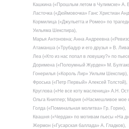
Кашкина («Прошлым летом в Чулимске» А. 
Ласточка («Дюймовочка» Ганс Христиан Анд
Кормилица («Джульетта и Ромео» по трагед
Уильяма Шекспира),
Марья Антоновна; Анна Андреевна («Ревизор
Атаманша («Трубадур и его друзья » В. Ливан
Леа («Кто из нас попал в ловушку?» по пье
Доримена («Полоумный Журден» М. Булгако
Гонерилья («Король Лир» Уильям Шекспир),
Фроська («Петр Первый» Алексей Толстой),
Круглова («Не все коту масленица» А.Н. Ост
Ольга Книппер; Мария («Насмешливое мое с
Голда («Поминальная молитва» Гр. Горин),
Квашня («Чердак» по мотивам пьесы «На дне
Жермон («Гусарская баллада» А. Гладков),