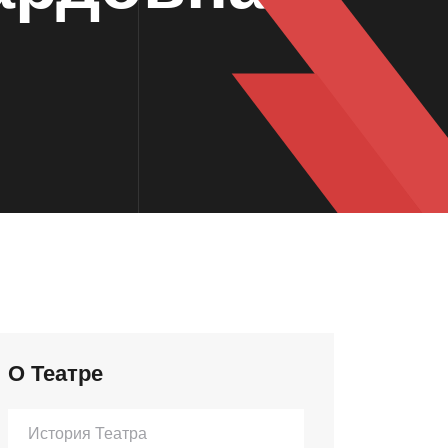
О Театре
История Театра