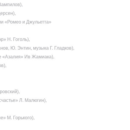
Вампилов),
ерсен),
ии «Ромео и Джульетта»
» Н. Гоголь),
ов, Ю. Энтин, музыка Г. Гладков),
се «Азалия» Ив Жамиака),
в),
ровский),
частье» Л. Малюгин),
» М. Горького),