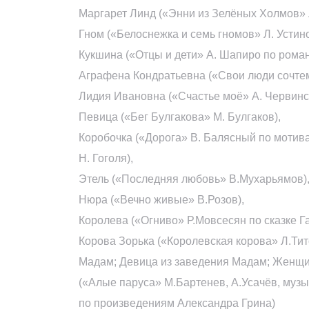
Маргарет Линд («Энни из Зелёных Холмов» 
Гном («Белоснежка и семь гномов» Л. Устино
Кукшина («Отцы и дети» А. Шапиро по роман
Аграфена Кондратьевна («Свои люди сочтемс
Лидия Ивановна («Счастье моё» А. Червинс
Певица («Бег Булгакова» М. Булгаков),
Коробочка («Дорога» В. Балясный по моти
Н. Гоголя),
Этель («Последняя любовь» В.Мухарьямов)
Нюра («Вечно живые» В.Розов),
Королева («Огниво» Р.Мовсесян по сказке Г
Корова Зорька («Королевская корова» Л.Тит
Мадам; Девица из заведения Мадам; Женщи
(«Алые паруса» М.Бартенев, А.Усачёв, музы
по произведениям Александра Грина)