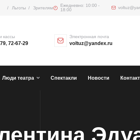
Ежедневно: 10:00 -
voltuz@ya
/
Льготы
/
Зрителям
18:00
и кассы
Электронная почта
-79, 72-67-29
voltuz@yandex.ru
Люди театра
Спектакли
Новости
Контак
лентина Эду