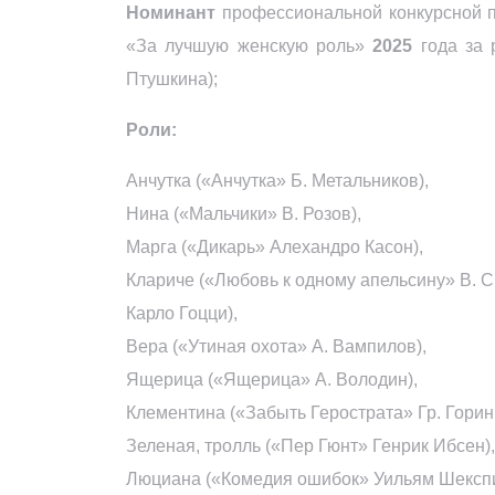
Номинант
профессиональной конкурсной 
«За лучшую женскую роль»
2025
года за 
Птушкина);
Роли:
Анчутка («Анчутка» Б. Метальников),
Нина («Мальчики» В. Розов),
Марга («Дикарь» Алехандро Касон),
Клариче («Любовь к одному апельсину» В. С
Карло Гоцци),
Вера («Утиная охота» А. Вампилов),
Ящерица («Ящерица» А. Володин),
Клементина («Забыть Герострата» Гр. Горин, 
Зеленая, тролль («Пер Гюнт» Генрик Ибсен),
Люциана («Комедия ошибок» Уильям Шекспи