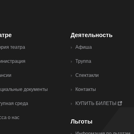
атре
Деятельность
ория театра
Афиша
инистрация
Труппа
ансии
Спектакли
циальные документы
Контакты
тупная среда
КУПИТЬ БИЛЕТЫ
са о нас
Льготы
Информация по льготам