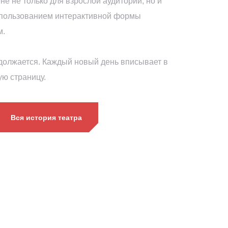
не не только для взрослой аудитории, но и
спользованием интерактивной формы
м.
должается. Каждый новый день вписывает в
ую страницу.
Вся история театра