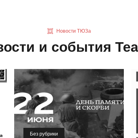
Новости ТЮЗа
ости и события Те
Без рубрики