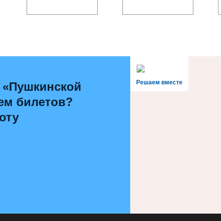
Решаем вместе
 «Пушкинской
ем билетов?
оту