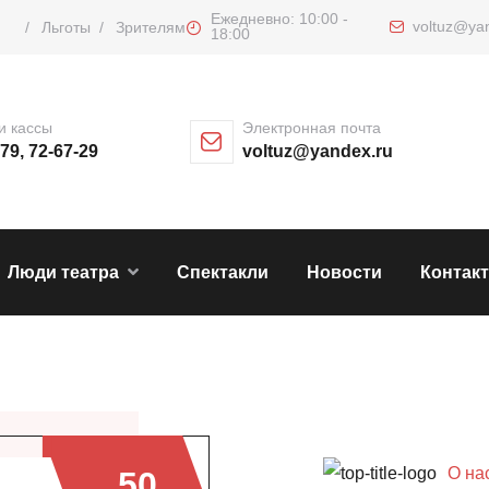
Ежедневно: 10:00 -
voltuz@ya
/
Льготы
/
Зрителям
18:00
и кассы
Электронная почта
-79, 72-67-29
voltuz@yandex.ru
Люди театра
Спектакли
Новости
Контак
О на
50