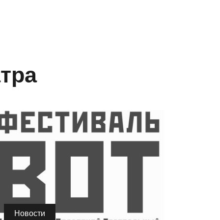
атра
Новости