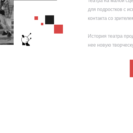
театра на малой сце
для подростков с и
контакта со зрителе
История театра про
нее новую творческ