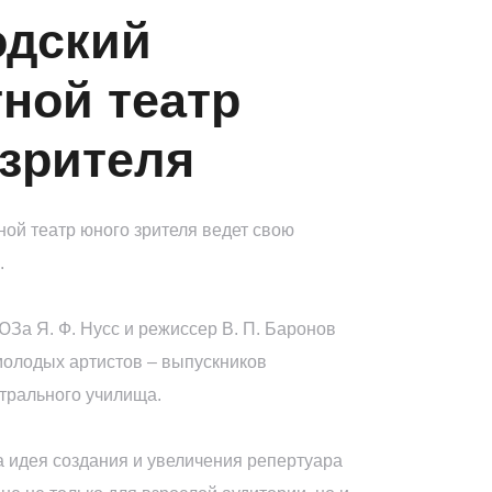
одский
ной театр
зрителя
ной театр юного зрителя ведет свою
.
За Я. Ф. Нусс и режиссер В. П. Баронов
молодых артистов – выпускников
трального училища.
 идея создания и увеличения репертуара