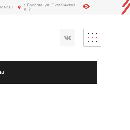
г. Вологда, ул. Октябрьская,
ndex.ru
д. 2
ты
с