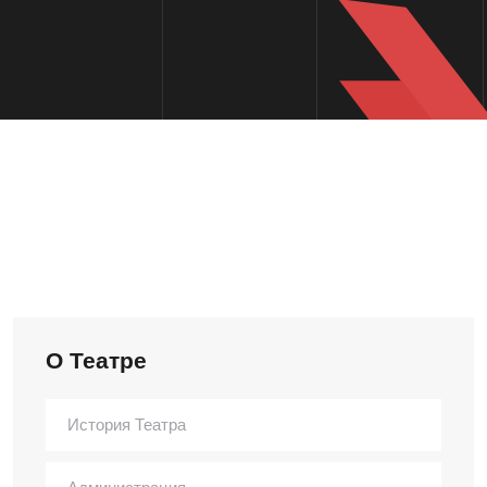
О Театре
История Театра