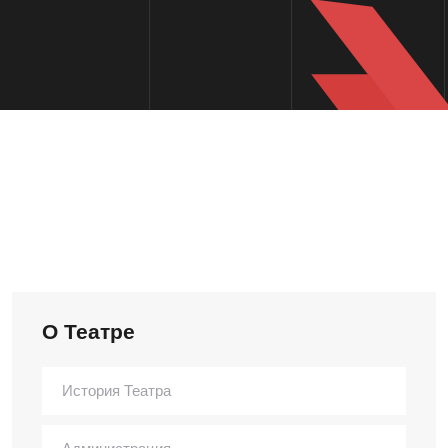
О Театре
История Театра