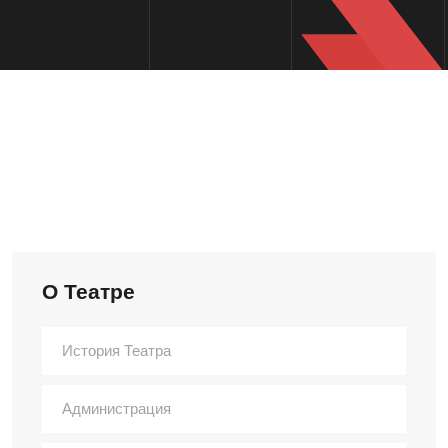
О Театре
История Театра
Администрация