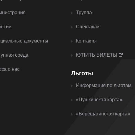
инистрация
Труппа
ансии
Спектакли
циальные документы
Контакты
тупная среда
КУПИТЬ БИЛЕТЫ
са о нас
Льготы
Информация по льготам
«Пушкинская карта»
«Верещагинская карта»
<