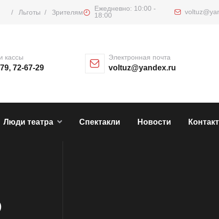
Ежедневно: 10:00 -
voltuz@ya
/
Льготы
/
Зрителям
18:00
и кассы
Электронная почта
-79, 72-67-29
voltuz@yandex.ru
Люди театра
Спектакли
Новости
Контак
Р