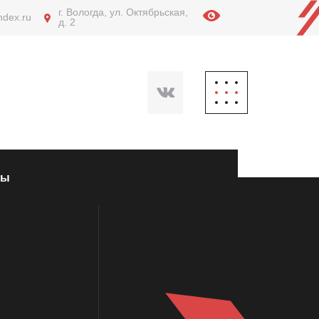
г. Вологда, ул. Октябрьская,
ndex.ru
д. 2
ты