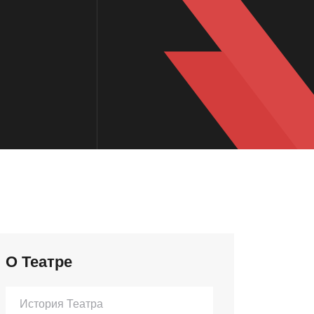
О Театре
История Театра