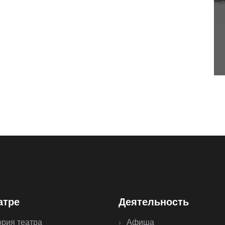
атре
Деятельность
ория театра
Афиша