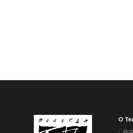
О Те
Ист