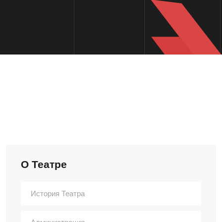
О Театре
История Театра