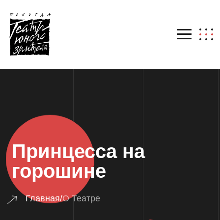
Принцесса на
горошине
Главная
/
О Театре