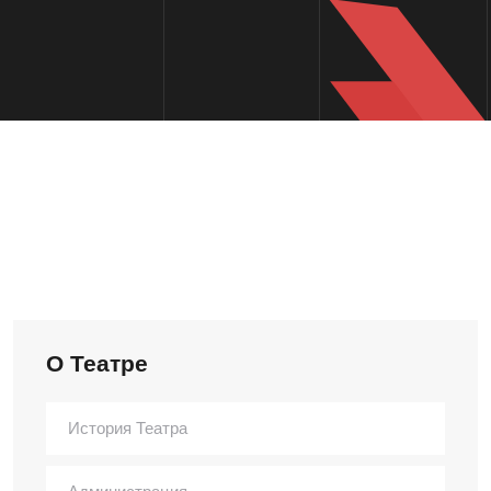
О Театре
История Театра