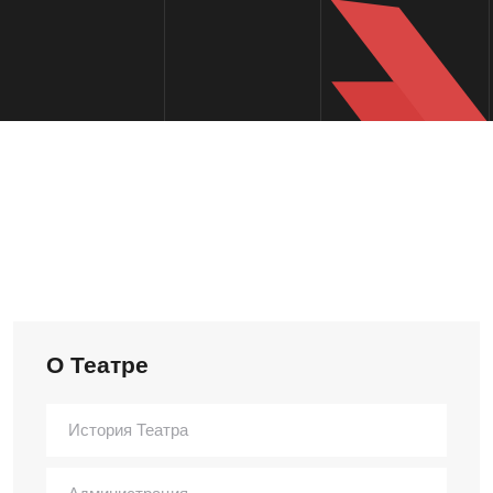
О Театре
История Театра