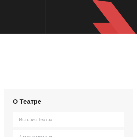
О Театре
История Театра