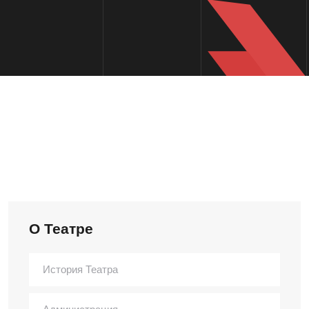
О Театре
История Театра