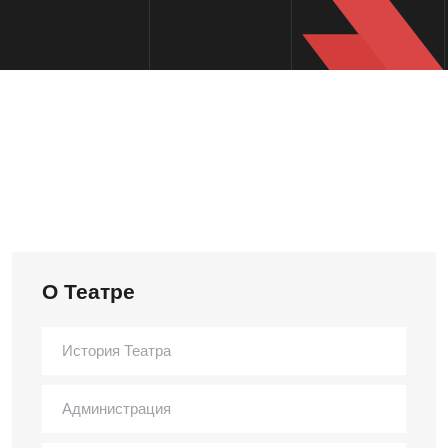
О Театре
История Театра
Администрация