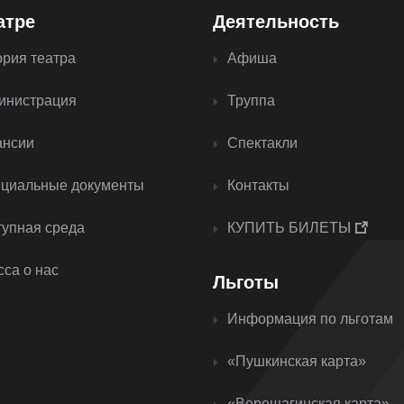
атре
Деятельность
ория театра
Афиша
инистрация
Труппа
ансии
Спектакли
циальные документы
Контакты
тупная среда
КУПИТЬ БИЛЕТЫ
са о нас
Льготы
Информация по льготам
«Пушкинская карта»
«Верещагинская карта»