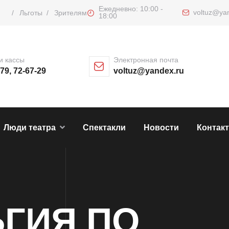
Ежедневно: 10:00 -
voltuz@ya
/
Льготы
/
Зрителям
18:00
и кассы
Электронная почта
-79, 72-67-29
voltuz@yandex.ru
Люди театра
Спектакли
Новости
Контак
ГИЯ ПО