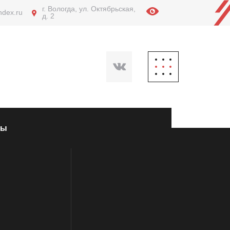
г. Вологда, ул. Октябрьская,
ndex.ru
д. 2
ты