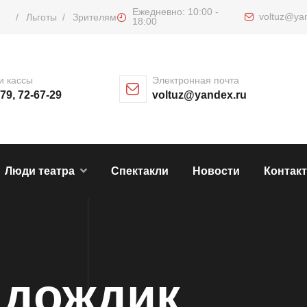
Ежедневно: 10:00 -
voltuz@ya
/
Льготы
/
Зрителям
18:00
и кассы
Электронная почта
-79, 72-67-29
voltuz@yandex.ru
Люди театра
Спектакли
Новости
Контак
 дождик