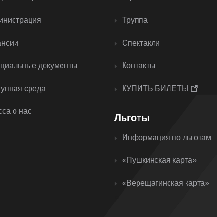
инистрация
Труппа
ансии
Спектакли
циальные документы
Контакты
тупная среда
КУПИТЬ БИЛЕТЫ
са о нас
Льготы
Информация по льготам
«Пушкинская карта»
«Верещагинская карта»
<