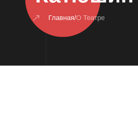
Главная
/
О Театре