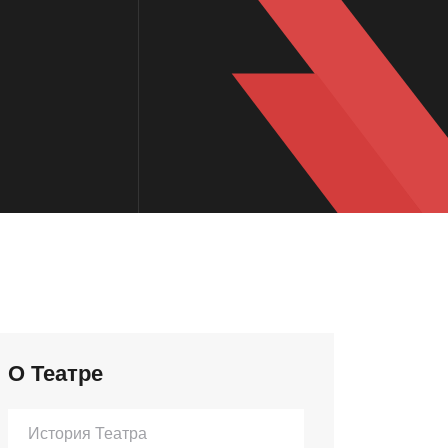
О Театре
История Театра