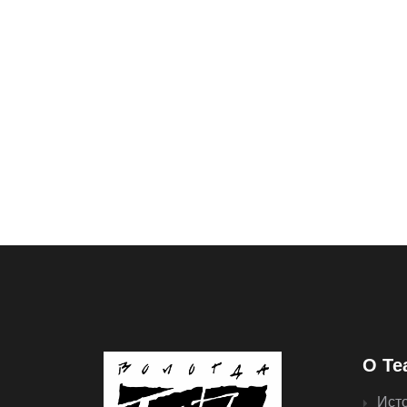
О Те
Ист