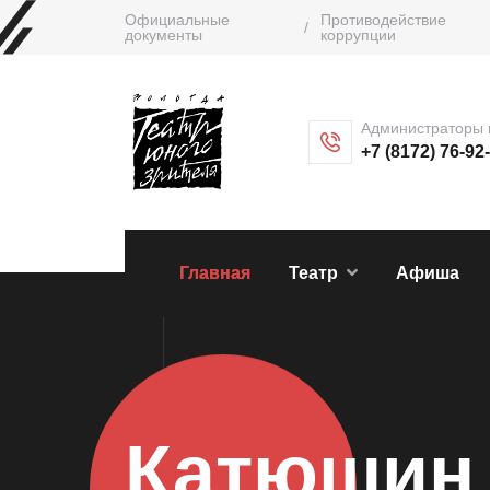
Официальные
Противодействие
/
документы
коррупции
Администраторы 
+7 (8172) 76-92
Главная
Театр
Афиша
Катюшин