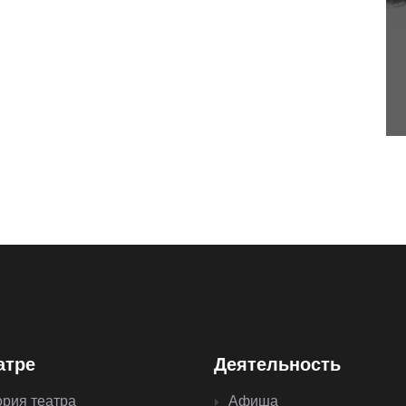
атре
Деятельность
ория театра
Афиша