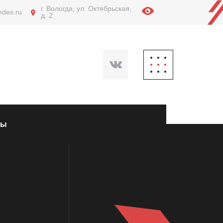
г. Вологда, ул. Октябрьская,
ndex.ru
д. 2
ты