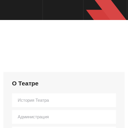
О Театре
История Театра
Администрация