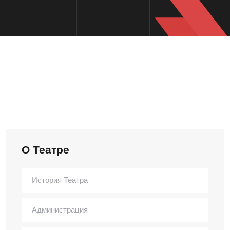
О Театре
История Театра
Администрация