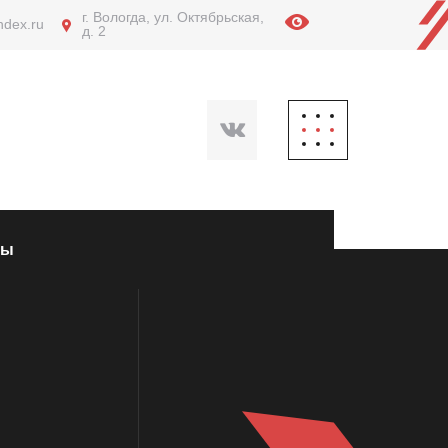
г. Вологда, ул. Октябрьская,
ndex.ru
д. 2
ты