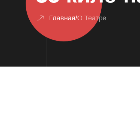
Главная
/
О Театре