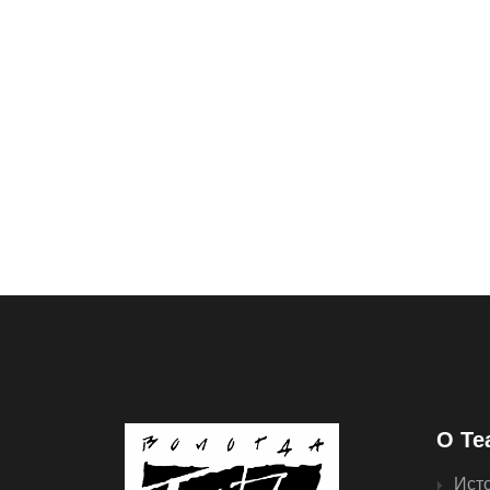
О Те
Ист