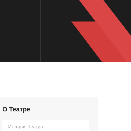
О Театре
История Театра