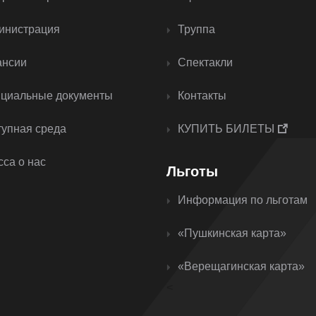
инистрация
Труппа
ансии
Спектакли
циальные документы
Контакты
тупная среда
КУПИТЬ БИЛЕТЫ
са о нас
Льготы
Информация по льготам
«Пушкинская карта»
«Верещагинская карта»
<