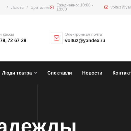
Ежедневно: 10:00 -
voltuz@ya
/
Льготы
/
Зрителям
18:00
и кассы
Электронная почта
-79, 72-67-29
voltuz@yandex.ru
Люди театра
Спектакли
Новости
Контак
надежды