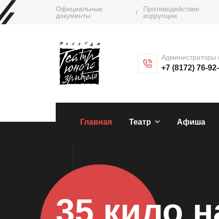
Официальные
Противодействие
/
документы
коррупции
Администраторы 
+7 (8172) 76-92
Главная
Театр
Афиша
35 кило 