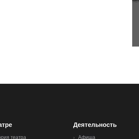
атре
Деятельность
ория театра
Афиша