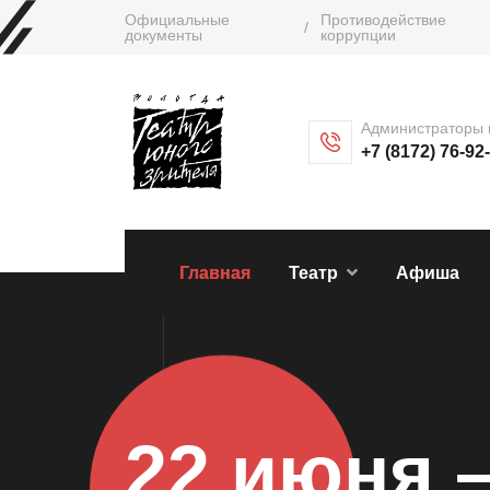
Официальные
Противодействие
/
документы
коррупции
Администраторы 
+7 (8172) 76-92
Главная
Театр
Афиша
22 июня 