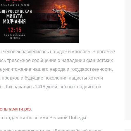
лн человек разделилась на «до» и «после». В погожее
лось тревожное сообщение о нападении фашистских
а уничтожение нашего народа и государственности,
 предков и будущие поколения нацисты хотели
. Так начались 1418 дней, полных подвигов и
еньпамяти.рф
.
кто отдал жизнь во имя Великой Победы.