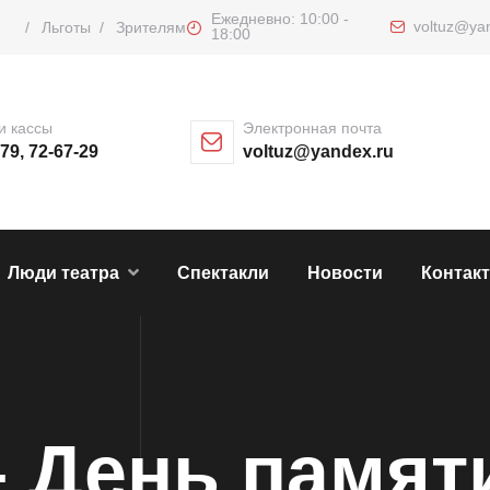
Ежедневно: 10:00 -
voltuz@ya
/
Льготы
/
Зрителям
18:00
и кассы
Электронная почта
-79, 72-67-29
voltuz@yandex.ru
Люди театра
Спектакли
Новости
Контак
– День памят