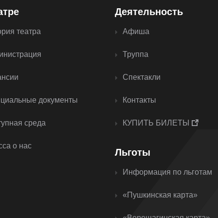
атре
Деятельность
ория театра
Афиша
инистрация
Труппа
ансии
Спектакли
циальные документы
Контакты
тупная среда
КУПИТЬ БИЛЕТЫ
са о нас
Льготы
Информация по льготам
«Пушкинская карта»
«Верещагинская карта»