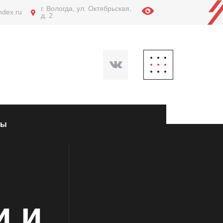
г. Вологда, ул. Октябрьская,
ndex.ru
д. 2
ты
и и