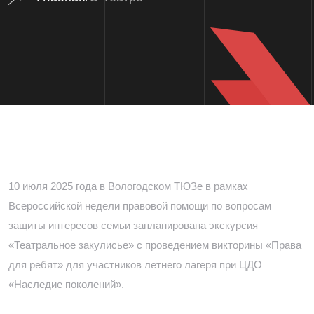
10 июля 2025 года в Вологодском ТЮЗе в рамках
Всероссийской недели правовой помощи по вопросам
защиты интересов семьи запланирована экскурсия
«Театральное закулисье» с проведением викторины «Права
для ребят» для участников летнего лагеря при ЦДО
«Наследие поколений».